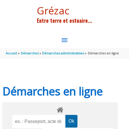
Aller au contenu
Aller au pied de page
Grézac
Entre terre et estuaire...
MENU
PRINCIPAL
Accueil
Démarches
Démarches administratives
Démarches en ligne
Démarches en ligne