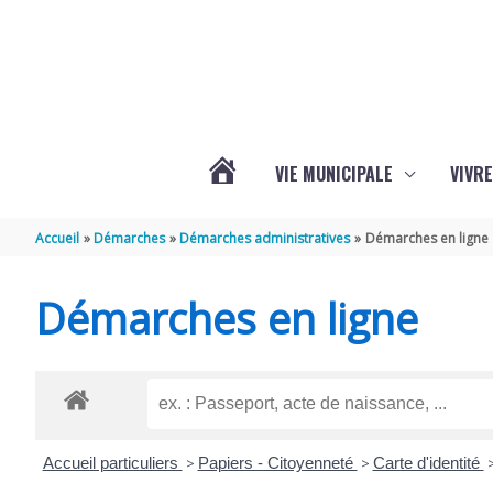
Aller au contenu
Aller au pied de page
VIE MUNICIPALE
VIVRE
ACTUALITÉS
Accueil
Démarches
Démarches administratives
Démarches en ligne
DE
Démarches en ligne
GRÉZAC
Accueil particuliers
>
Papiers - Citoyenneté
>
Carte d'identité