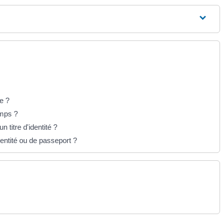
ée ?
emps ?
n titre d'identité ?
entité ou de passeport ?