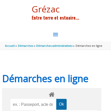
Aller au contenu
Aller au pied de page
Grézac
Entre terre et estuaire...
MENU
PRINCIPAL
Accueil
Démarches
Démarches administratives
Démarches en ligne
Démarches en ligne