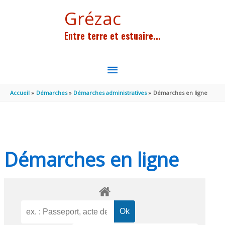
Aller au contenu
Aller au pied de page
Grézac
Entre terre et estuaire...
MENU
PRINCIPAL
Accueil
Démarches
Démarches administratives
Démarches en ligne
Démarches en ligne