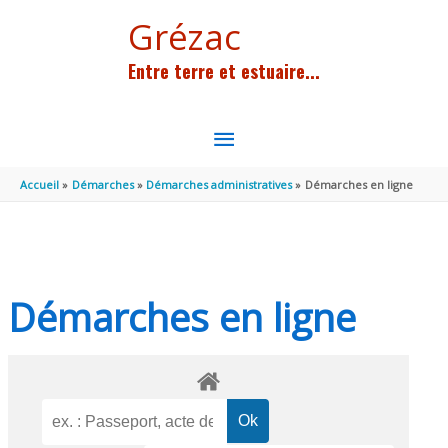
Aller au contenu
Aller au pied de page
Grézac
Entre terre et estuaire...
MENU
PRINCIPAL
Accueil
Démarches
Démarches administratives
Démarches en ligne
Démarches en ligne