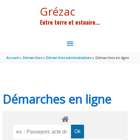
Aller au contenu
Aller au pied de page
Grézac
Entre terre et estuaire...
MENU
PRINCIPAL
Accueil
Démarches
Démarches administratives
Démarches en ligne
Démarches en ligne