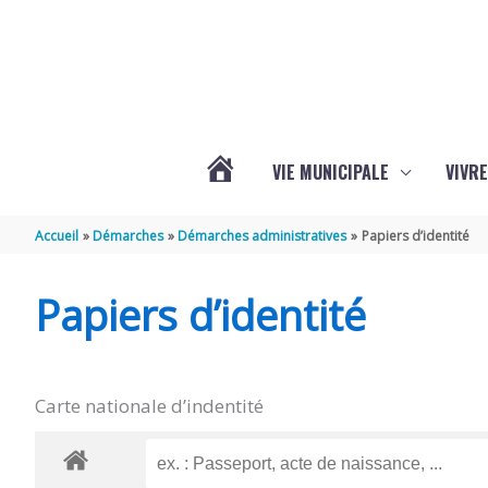
Aller au contenu
Aller au pied de page
VIE MUNICIPALE
VIVRE
ACTUALITÉS
Accueil
Démarches
Démarches administratives
Papiers d’identité
DE
Papiers d’identité
GRÉZAC
Carte nationale d’indentité