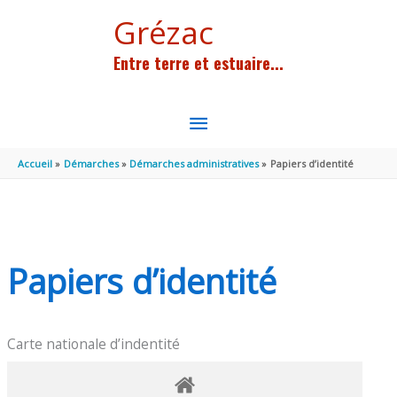
Aller au contenu
Aller au pied de page
Grézac
Entre terre et estuaire...
MENU
PRINCIPAL
Accueil
Démarches
Démarches administratives
Papiers d’identité
Papiers d’identité
Carte nationale d’indentité