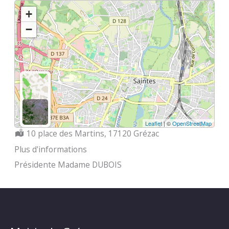
+
−
Leaflet
| ©
OpenStreetMap
Localisation :
10 place des Martins, 17120 Grézac
Plus d'informations
Présidente Madame DUBOIS