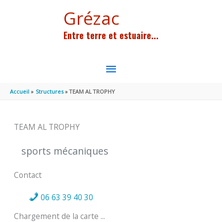
Aller au contenu
Aller au pied de page
Grézac
Entre terre et estuaire...
MENU
PRINCIPAL
Accueil
Structures
TEAM AL TROPHY
TEAM AL TROPHY
sports mécaniques
Contact
06 63 39 40 30
Chargement de la carte ...