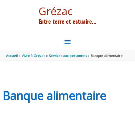
Aller au contenu
Aller au pied de page
Grézac
Entre terre et estuaire...
MENU
PRINCIPAL
Accueil
Vivre à Grézac
Services aux personnes
Banque alimentaire
Banque alimentaire