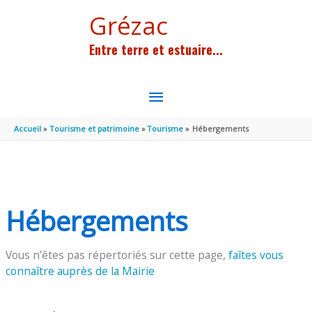
Aller au contenu
Aller au pied de page
Grézac
Entre terre et estuaire...
MENU
PRINCIPAL
Accueil
Tourisme et patrimoine
Tourisme
Hébergements
Hébergements
Vous n’êtes pas répertoriés sur cette page,
faîtes vous
connaître auprès de la Mairie