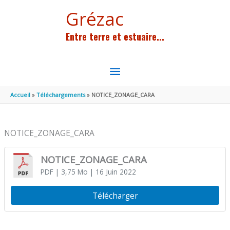
Aller au contenu
Aller au pied de page
Grézac
Entre terre et estuaire...
MENU
PRINCIPAL
Accueil
Téléchargements
NOTICE_ZONAGE_CARA
NOTICE_ZONAGE_CARA
NOTICE_ZONAGE_CARA
PDF
| 3,75 Mo
| 16 Juin 2022
Télécharger