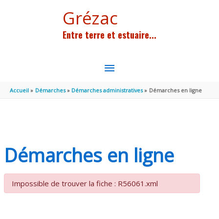
Aller au contenu
Aller au pied de page
Grézac
Entre terre et estuaire...
MENU
PRINCIPAL
Accueil
Démarches
Démarches administratives
Démarches en ligne
Démarches en ligne
Impossible de trouver la fiche : R56061.xml