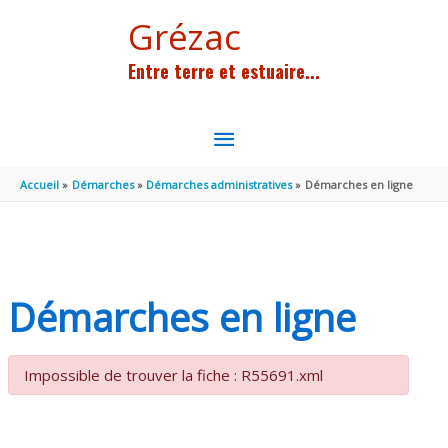
Aller au contenu
Aller au pied de page
Grézac
Entre terre et estuaire...
MENU
PRINCIPAL
Accueil
Démarches
Démarches administratives
Démarches en ligne
Démarches en ligne
Impossible de trouver la fiche : R55691.xml