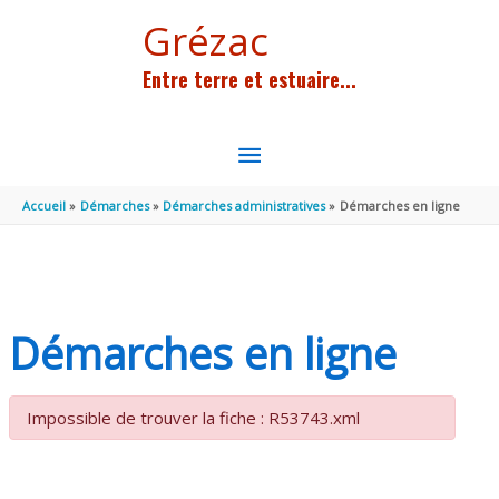
Aller au contenu
Aller au pied de page
Grézac
Entre terre et estuaire...
MENU
PRINCIPAL
Accueil
Démarches
Démarches administratives
Démarches en ligne
Démarches en ligne
Impossible de trouver la fiche : R53743.xml