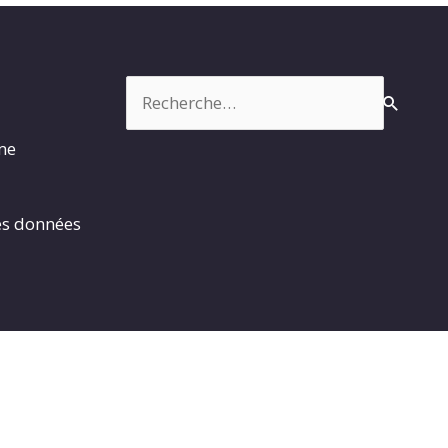
Rechercher :
rme
es données