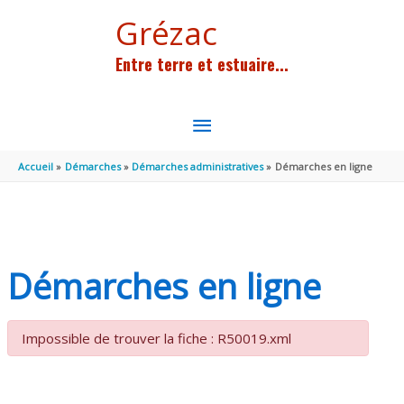
Aller au contenu
Aller au pied de page
Grézac
Entre terre et estuaire...
MENU
PRINCIPAL
Accueil
Démarches
Démarches administratives
Démarches en ligne
Démarches en ligne
Impossible de trouver la fiche : R50019.xml