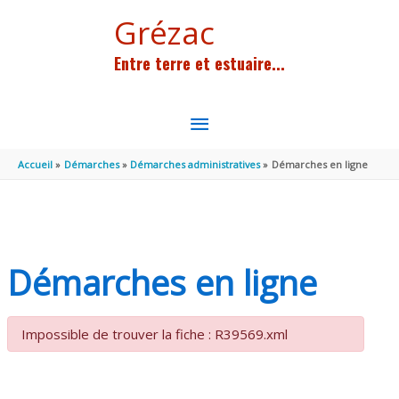
Aller au contenu
Aller au pied de page
Grézac
Entre terre et estuaire...
MENU
PRINCIPAL
Accueil
Démarches
Démarches administratives
Démarches en ligne
Démarches en ligne
Impossible de trouver la fiche : R39569.xml