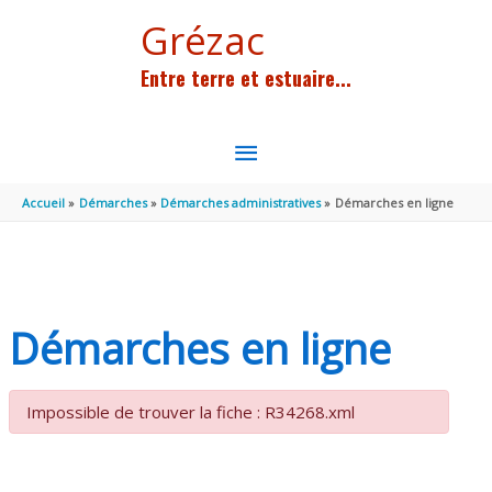
Aller au contenu
Aller au pied de page
Grézac
Entre terre et estuaire...
MENU
PRINCIPAL
Accueil
Démarches
Démarches administratives
Démarches en ligne
Démarches en ligne
Impossible de trouver la fiche : R34268.xml