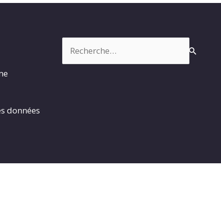
Rechercher :
rme
es données