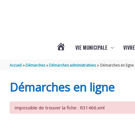
Aller au contenu
Aller au pied de page
VIE MUNICIPALE
VIVRE
ACTUALITÉS
Accueil
Démarches
Démarches administratives
Démarches en ligne
DE
Démarches en ligne
GRÉZAC
Impossible de trouver la fiche : R31466.xml