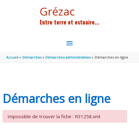
Aller au contenu
Aller au pied de page
Grézac
Entre terre et estuaire...
MENU
PRINCIPAL
Accueil
Démarches
Démarches administratives
Démarches en ligne
Démarches en ligne
Impossible de trouver la fiche : R31258.xml