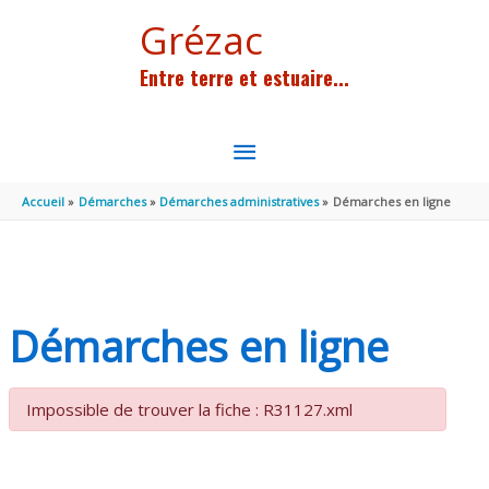
Aller au contenu
Aller au pied de page
Grézac
Entre terre et estuaire...
MENU
PRINCIPAL
Accueil
Démarches
Démarches administratives
Démarches en ligne
Démarches en ligne
Impossible de trouver la fiche : R31127.xml