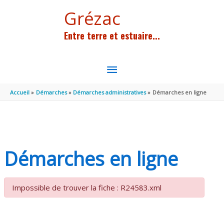
Aller au contenu
Aller au pied de page
Grézac
Entre terre et estuaire...
MENU
PRINCIPAL
Accueil
Démarches
Démarches administratives
Démarches en ligne
Démarches en ligne
Impossible de trouver la fiche : R24583.xml