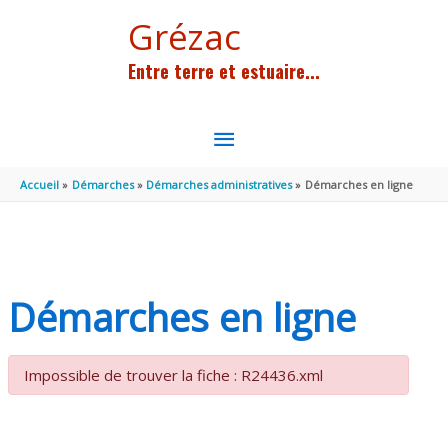
Aller au contenu
Aller au pied de page
Grézac
Entre terre et estuaire...
MENU
PRINCIPAL
Accueil
Démarches
Démarches administratives
Démarches en ligne
Démarches en ligne
Impossible de trouver la fiche : R24436.xml