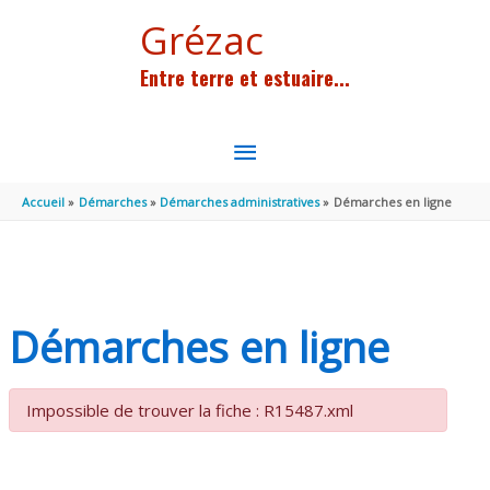
Aller au contenu
Aller au pied de page
Grézac
Entre terre et estuaire...
MENU
PRINCIPAL
Accueil
Démarches
Démarches administratives
Démarches en ligne
Démarches en ligne
Impossible de trouver la fiche : R15487.xml