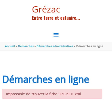
Aller au contenu
Aller au pied de page
Grézac
Entre terre et estuaire...
MENU
PRINCIPAL
Accueil
Démarches
Démarches administratives
Démarches en ligne
Démarches en ligne
Impossible de trouver la fiche : R12901.xml