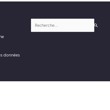
Rechercher :
rme
es données