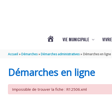
Aller au contenu
Aller au pied de page
VIE MUNICIPALE
VIVRE
ACTUALITÉS
Accueil
Démarches
Démarches administratives
Démarches en ligne
DE
Démarches en ligne
GRÉZAC
Impossible de trouver la fiche : R12506.xml