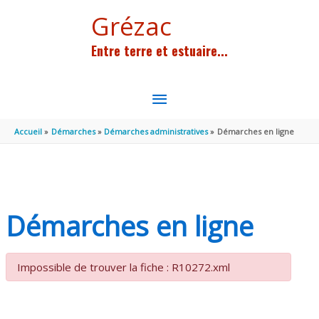
Aller au contenu
Aller au pied de page
Grézac
Entre terre et estuaire...
MENU
PRINCIPAL
Accueil
Démarches
Démarches administratives
Démarches en ligne
Démarches en ligne
Impossible de trouver la fiche : R10272.xml